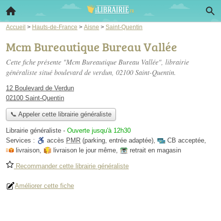
Accueil
>
Hauts-de-France
>
Aisne
>
Saint-Quentin
Mcm Bureautique Bureau Vallée
Cette fiche présente "Mcm Bureautique Bureau Vallée", librairie
généraliste situé
boulevard de verdun
, 02100 Saint-Quentin.
12 Boulevard de Verdun
02100 Saint-Quentin
📞 Appeler cette librairie généraliste
Librairie généraliste
-
Ouverte jusqu'à 12h30
Services :
accès
PMR
(parking, entrée adaptée)
,
CB acceptée
,
livraison
,
livraison le jour même
,
retrait en magasin
Recommander cette librairie généraliste
Améliorer cette fiche