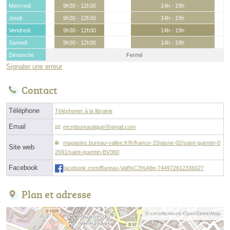
Mercredi
9h30 - 12h30
14h - 19h
Jeudi
9h30 - 12h30
14h - 19h
Vendredi
9h30 - 12h30
14h - 19h
Samedi
9h30 - 12h30
14h - 19h
Dimanche
Fermé
Signaler une erreur
Contact
Téléphone
Téléphoner à la librairie
Email
mcmbureautiqueⓐgmail.com
magasins.bureau-vallee.fr/fr/france-33/aisne-02/saint-quentin-0
Site web
2691/saint-quentin-BV360
Facebook
facebook.com/Bureau-Vall%C3%A9e-744972612336027
Plan et adresse
© contributeurs OpenStreetMap