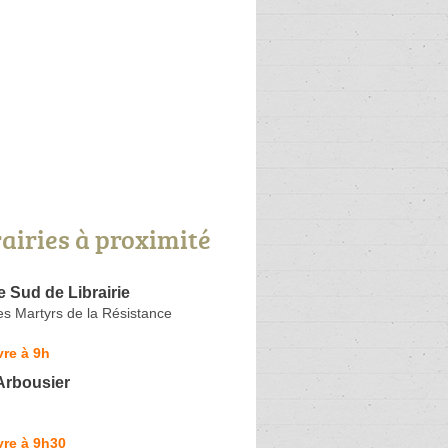
rairies à proximité
 Sud de Librairie
s Martyrs de la Résistance
re à 9h
'Arbousier
vre à 9h30