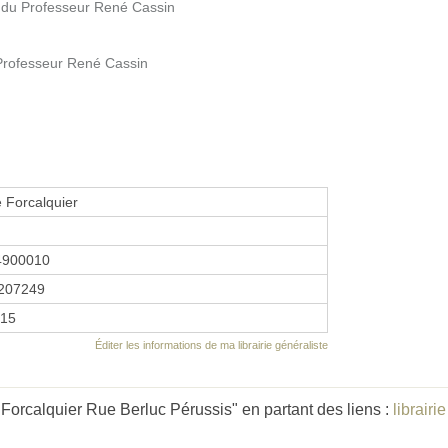
e du Professeur René Cassin
 Professeur René Cassin
 Forcalquier
4900010
207249
015
Éditer les informations de ma librairie généraliste
Forcalquier Rue Berluc Pérussis" en partant des liens :
librair