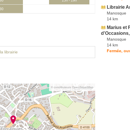
h30
15h - 19h
Librairie 
h30
Manosque
14 km
Marius et 
d'Occasions,
Manosque
14 km
Fermée, ou
a librairie
© contributeurs OpenStreetMap