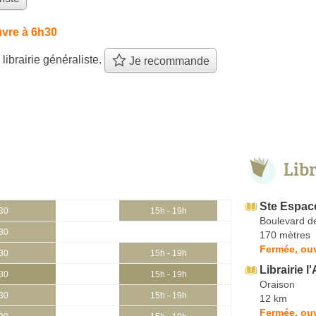
vre à 6h30
 librairie généraliste.
Je recommande
Lib
Ste Espace
h30
15h - 19h
Boulevard de
h30
170 mètres
Fermée, ouv
h30
15h - 19h
Librairie l
h30
15h - 19h
Oraison
h30
15h - 19h
12 km
Fermée, ou