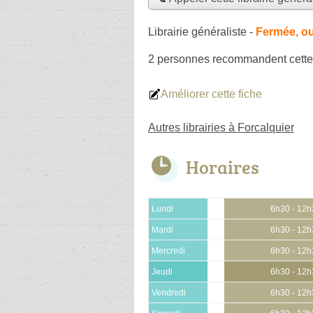
Librairie généraliste
-
Fermée, ou
2 personnes
recommandent
cette
Améliorer cette fiche
Autres librairies à Forcalquier
Horaires
Lundi
6h30 - 12
Mardi
6h30 - 12
Mercredi
6h30 - 12
Jeudi
6h30 - 12
Vendredi
6h30 - 12