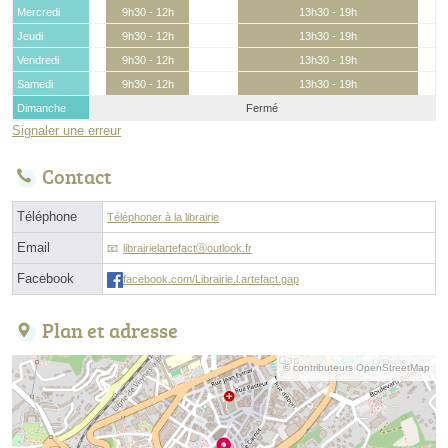
Mercredi
9h30 - 12h
13h30 - 19h
Jeudi
9h30 - 12h
13h30 - 19h
Vendredi
9h30 - 12h
13h30 - 19h
Samedi
9h30 - 12h
13h30 - 19h
Dimanche
Fermé
Signaler une erreur
Contact
Téléphone
Téléphoner à la librairie
Email
librairielartefactⓐoutlook.fr
Facebook
facebook.com/Librairie.l.artefact.gap
Plan et adresse
© contributeurs OpenStreetMap