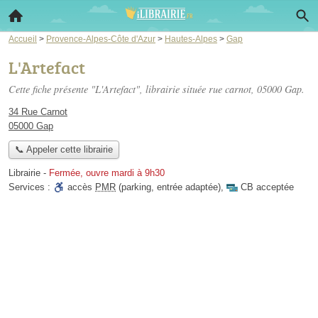
Accueil
>
Provence-Alpes-Côte d'Azur
>
Hautes-Alpes
>
Gap
L'Artefact
Cette fiche présente "L'Artefact", librairie située
rue carnot
, 05000 Gap.
34 Rue Carnot
05000 Gap
📞 Appeler cette librairie
Librairie
-
Fermée, ouvre mardi à 9h30
Services :
accès
PMR
(parking, entrée adaptée)
,
CB acceptée