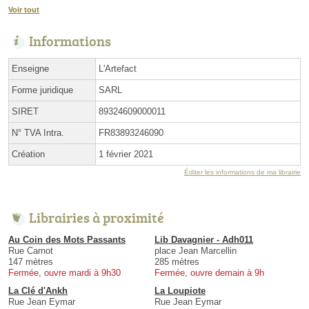
Voir tout
Informations
Enseigne
L'Artefact
Forme juridique
SARL
SIRET
89324609000011
N° TVA Intra.
FR83893246090
Création
1 février 2021
Éditer les informations de ma librairie
Librairies à proximité
Au Coin des Mots Passants
Lib Davagnier - Adh011
Rue Carnot
place Jean Marcellin
147 mètres
285 mètres
Fermée, ouvre mardi à 9h30
Fermée, ouvre demain à 9h
La Clé d'Ankh
La Loupiote
Rue Jean Eymar
Rue Jean Eymar