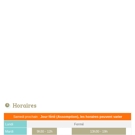
Horaires
Samedi prochain :
Jour férié (Assomption), les horaires peuvent varier
Lundi
Fermé
Mardi
9h30 - 12h
13h30 - 19h