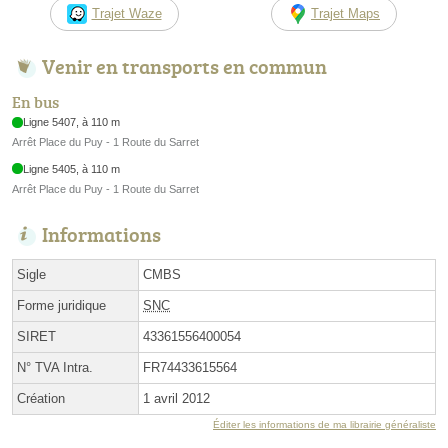
Trajet Waze
Trajet Maps
Venir en transports en commun
En bus
Ligne 5407, à 110 m
Arrêt Place du Puy - 1 Route du Sarret
Ligne 5405, à 110 m
Arrêt Place du Puy - 1 Route du Sarret
Informations
Sigle
CMBS
Forme juridique
SNC
SIRET
43361556400054
N° TVA Intra.
FR74433615564
Création
1 avril 2012
Éditer les informations de ma librairie généraliste