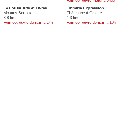
Fermée, ouvre mardi à 9h00
Le Forum Arts et Livres
Librairie Expression
Mouans-Sartoux
Châteauneuf-Grasse
3.8 km
4.3 km
Fermée, ouvre demain à 14h
Fermée, ouvre demain à 10h