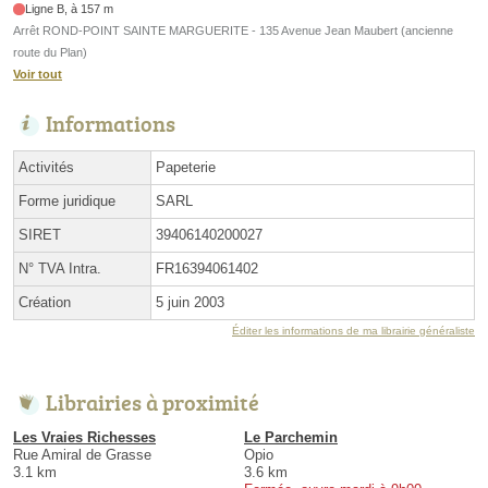
Ligne B, à 157 m
Arrêt ROND-POINT SAINTE MARGUERITE - 135 Avenue Jean Maubert (ancienne
route du Plan)
Voir tout
Informations
Activités
Papeterie
Forme juridique
SARL
SIRET
39406140200027
N° TVA Intra.
FR16394061402
Création
5 juin 2003
Éditer les informations de ma librairie généraliste
Librairies à proximité
Les Vraies Richesses
Le Parchemin
Rue Amiral de Grasse
Opio
3.1 km
3.6 km