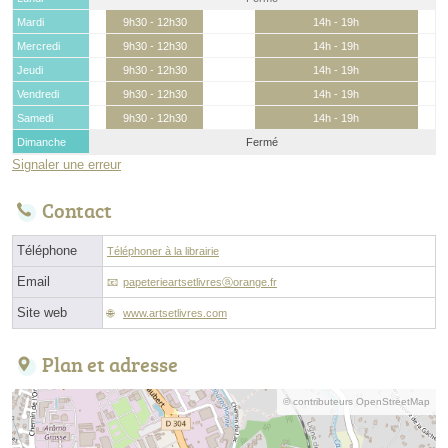
Mardi
9h30 - 12h30
14h - 19h
Mercredi
9h30 - 12h30
14h - 19h
Jeudi
9h30 - 12h30
14h - 19h
Vendredi
9h30 - 12h30
14h - 19h
Samedi
9h30 - 12h30
14h - 19h
Dimanche
Fermé
Signaler une erreur
Contact
Téléphone
Téléphoner à la librairie
Email
papeterieartsetlivresⓐorange.fr
Site web
www.artsetlivres.com
Plan et adresse
© contributeurs OpenStreetMap