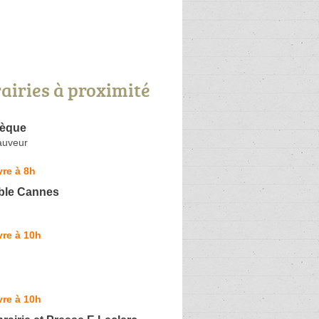
rairies à proximité
hèque
auveur
re à 8h
ble Cannes
re à 10h
re à 10h