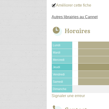
Améliorer cette fiche
Autres librairies au Cannet
Horaires
Lundi
Mardi
Mercredi
Jeudi
Vendredi
Samedi
Dimanche
Signaler une erreur