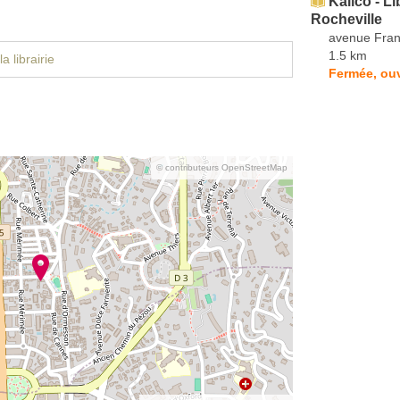
Kalico - Li
Rocheville
avenue Fran
1.5 km
a librairie
Fermée, ou
© contributeurs OpenStreetMap