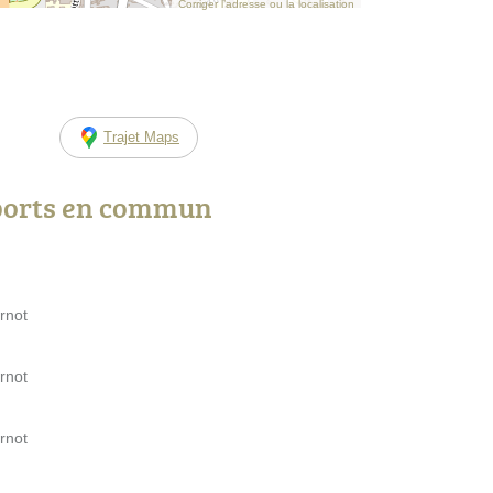
Corriger l’adresse ou la localisation
Trajet Maps
ports en commun
rnot
rnot
rnot