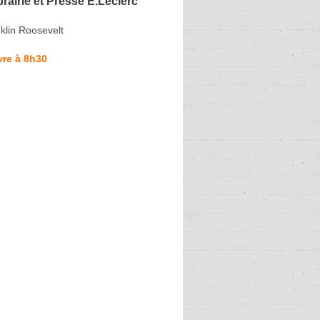
brairie et Presse E.Leclerc
klin Roosevelt
vre à 8h30