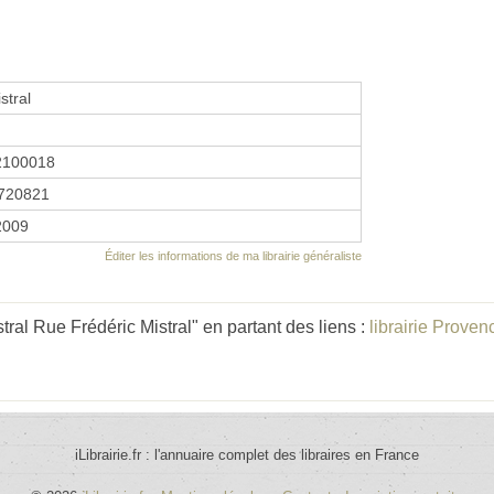
stral
2100018
720821
 2009
Éditer les informations de ma librairie généraliste
tral Rue Frédéric Mistral" en partant des liens :
librairie Prove
iLibrairie.fr : l'annuaire complet des libraires en France