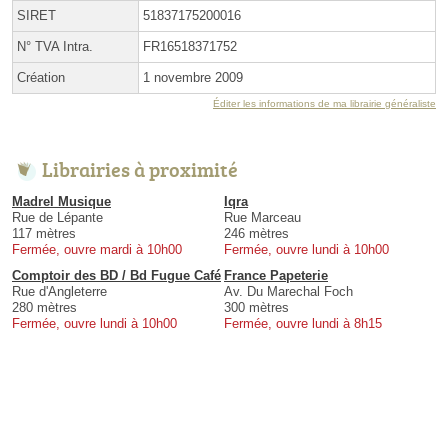
SIRET
51837175200016
N° TVA Intra.
FR16518371752
Création
1 novembre 2009
Éditer les informations de ma librairie généraliste
Librairies à proximité
Madrel Musique
Iqra
Rue de Lépante
Rue Marceau
117 mètres
246 mètres
Fermée, ouvre mardi à 10h00
Fermée, ouvre lundi à 10h00
Comptoir des BD / Bd Fugue Café
France Papeterie
Rue d'Angleterre
Av. Du Marechal Foch
280 mètres
300 mètres
Fermée, ouvre lundi à 10h00
Fermée, ouvre lundi à 8h15