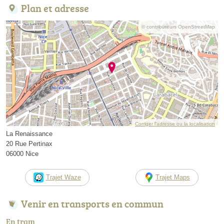
Plan et adresse
© contributeurs OpenStreetMap
Corriger l’adresse ou la localisation
La Renaissance
20 Rue Pertinax
06000 Nice
Trajet Waze
Trajet Maps
Venir en transports en commun
En tram