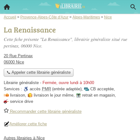
Accueil
>
Provence-Alpes-Côte d'Azur
>
Alpes-Maritimes
>
Nice
La Renaissance
Cette fiche présente "La Renaissance", librairie généraliste situé
rue
pertinax
, 06000 Nice.
20 Rue Pertinax
06000 Nice
📞 Appeler cette librairie généraliste
Librairie généraliste
-
Fermée, ouvre lundi à 10h00
Services :
accès
PMR
(entrée adaptée)
,
CB acceptée
,
livraison
,
livraison le jour même
,
retrait en magasin
,
service drive
Recommander cette librairie généraliste
Améliorer cette fiche
Autres librairies à Nice