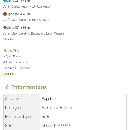
Ligne 15, à 48 m
Arrêt Barla / Arson - 18 Rue Arson
Ligne 82, à 46 m
Arrêt Max Barel - Tunnel Saluzzo
Ligne 07, à 93 m
Arrêt Max Barel - 8 Boulevard Lech Walesa
Voir tout
En vélo
77, à 105 m
49 Rue Bonaparte
Capacité : 20 vélos
Voir tout
Informations
Activités
Papeterie
Enseigne
Max Barel Presse
Forme juridique
SARL
SIRET
51155318200029