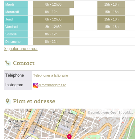
Mardi
8h - 12h30
15h - 18h
Mercredi
8h - 12h
15h - 18h
Jeudi
8h - 12h30
15h - 18h
Vendredi
8h - 12h30
15h - 18h
Samedi
8h - 12h
Dimanche
8h - 12h
Signaler une erreur
Contact
Téléphone
Téléphoner à la librairie
Instagram
@maxbarelpresse
Plan et adresse
© contributeurs OpenStreetMap