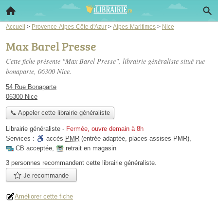
Accueil
>
Provence-Alpes-Côte d'Azur
>
Alpes-Maritimes
>
Nice
Max Barel Presse
Cette fiche présente "Max Barel Presse", librairie généraliste situé
rue
bonaparte
, 06300 Nice.
54 Rue Bonaparte
06300 Nice
📞 Appeler cette librairie généraliste
Librairie généraliste
-
Fermée, ouvre demain à 8h
Services :
accès
PMR
(entrée adaptée, places assises PMR)
,
CB acceptée
,
retrait en magasin
3 personnes
recommandent
cette librairie généraliste.
Je recommande
Améliorer cette fiche