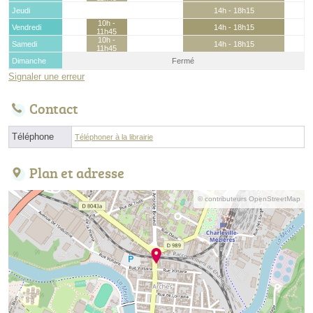
Jeudi
14h - 18h15
10h -
Vendredi
14h - 18h15
11h45
10h -
Samedi
14h - 18h15
11h45
Dimanche
Fermé
Signaler une erreur
Contact
Téléphone
Téléphoner à la librairie
Plan et adresse
© contributeurs OpenStreetMap