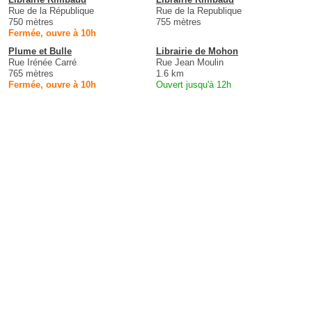
Rue de la République
Rue de la Republique
750 mètres
755 mètres
Fermée, ouvre à 10h
Plume et Bulle
Librairie de Mohon
Rue Irénée Carré
Rue Jean Moulin
765 mètres
1.6 km
Fermée, ouvre à 10h
Ouvert jusqu'à 12h