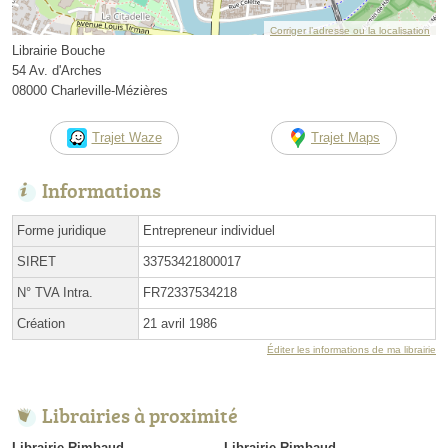
Corriger l’adresse ou la localisation
Librairie Bouche
54 Av. d'Arches
08000 Charleville-Mézières
Trajet Waze
Trajet Maps
Informations
Forme juridique
Entrepreneur individuel
SIRET
33753421800017
N° TVA Intra.
FR72337534218
Création
21 avril 1986
Éditer les informations de ma librairie
Librairies à proximité
Librairie Rimbaud
Librairie Rimbaud