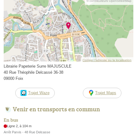
© contributeurs OpenStreetMap
Corriger l’adresse ou la localisation
Librairie Papeterie Surre MAJUSCULE
40 Rue Théophile Delcassé 36-38
09000 Foix
Trajet Waze
Trajet Maps
Venir en transports en commun
En bus
Ligne 2, à 104 m
Arrêt Parvis - 48 Rue Delcasse