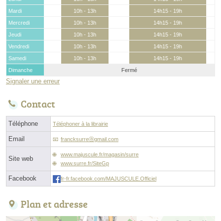
Mardi
10h - 13h
14h15 - 19h
Mercredi
10h - 13h
14h15 - 19h
Jeudi
10h - 13h
14h15 - 19h
Vendredi
10h - 13h
14h15 - 19h
Samedi
10h - 13h
14h15 - 19h
Dimanche
Fermé
Signaler une erreur
Contact
Téléphone
Téléphoner à la librairie
Email
francksurreⓐgmail.com
www.majuscule.fr/magasin/surre
Site web
www.surre.fr/SiteGp
Facebook
fr-fr.facebook.com/MAJUSCULE.Officiel
Plan et adresse