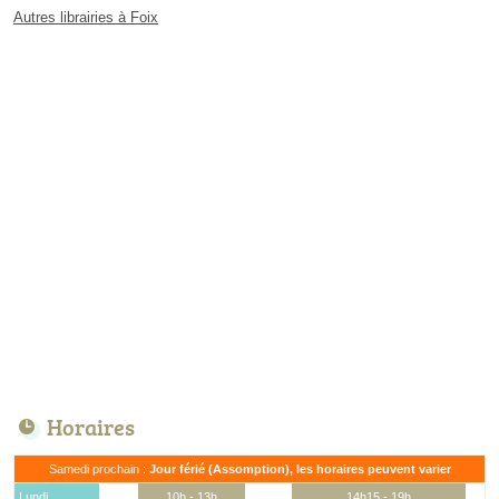
Autres librairies à Foix
Horaires
Samedi prochain :
Jour férié (Assomption), les horaires peuvent varier
Lundi
10h - 13h
14h15 - 19h