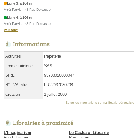
Ligne 3, à 104 m
Arrêt Parvis - 48 Rue Delcasse
Ligne 4, à 104 m
Arrêt Parvis - 48 Rue Delcasse
Voir tout
Informations
Activités
Papeterie
Forme juridique
SAS
SIRET
93708020800047
N° TVA Intra.
FR22937080208
Création
1 juillet 2000
Éditer les informations de ma librairie généraliste
Librairies à proximité
L'Imaginarium
Le Cachalot Librairie
Rue Labistour
Rue Lazema