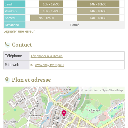
Jeudi
10h - 12h30
14h - 18h30
Vendredi
10h - 12h30
14h - 18h30
Samedi
9h - 12h30
14h - 18h30
Dimanche
Fermé
Signaler une erreur
Contact
Téléphone
Téléphoner à la librairie
Site web
www.ebay.fr/str/gc14
Plan et adresse
© contributeurs OpenStreetMap