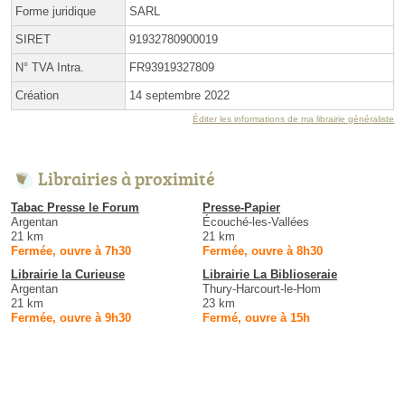
Forme juridique
SARL
SIRET
91932780900019
N° TVA Intra.
FR93919327809
Création
14 septembre 2022
Éditer les informations de ma librairie généraliste
Librairies à proximité
Tabac Presse le Forum
Presse-Papier
Argentan
Écouché-les-Vallées
21 km
21 km
Fermée, ouvre à 7h30
Fermée, ouvre à 8h30
Librairie la Curieuse
Librairie La Biblioseraie
Argentan
Thury-Harcourt-le-Hom
21 km
23 km
Fermée, ouvre à 9h30
Fermé, ouvre à 15h