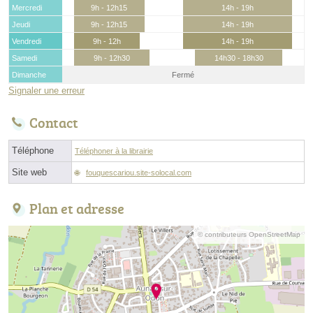
Mercredi
9h - 12h15
14h - 19h
Jeudi
9h - 12h15
14h - 19h
Vendredi
9h - 12h
14h - 19h
Samedi
9h - 12h30
14h30 - 18h30
Dimanche
Fermé
Signaler une erreur
Contact
Téléphone
Téléphoner à la librairie
Site web
fouquescariou.site-solocal.com
Plan et adresse
© contributeurs OpenStreetMap