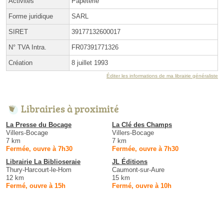
Activités
Papeterie
Forme juridique
SARL
SIRET
39177132600017
N° TVA Intra.
FR07391771326
Création
8 juillet 1993
Éditer les informations de ma librairie généraliste
Librairies à proximité
La Presse du Bocage
La Clé des Champs
Villers-Bocage
Villers-Bocage
7 km
7 km
Fermée, ouvre à 7h30
Fermée, ouvre à 7h30
Librairie La Biblioseraie
JL Éditions
Thury-Harcourt-le-Hom
Caumont-sur-Aure
12 km
15 km
Fermé, ouvre à 15h
Fermé, ouvre à 10h