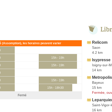
Lib
Relicom
ié (Assomption), les horaires peuvent varier
Saon
0
4.2 km
0
15h - 19h
Isypresse
Isigny-sur-M
0
15h - 19h
14 km
0
Metropolis
0
15h - 19h
Bayeux
15 km
0
15h - 18h30
Fermée, ouv
Fermé
Leparquie
Saint-Vigor-
16 km