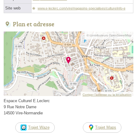
Site web
www.e-leclerc.com/vire/magasins-specialises/culture/info-e
Plan et adresse
© contributeurs OpenStreetMap
Corriger l’adresse ou la localisation
Espace Culturel E.Leclerc
9 Rue Notre Dame
14500 Vire-Normandie
Trajet Waze
Trajet Maps