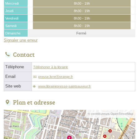
Mercredi
8h30 - 19h
Jeudi
8h30 - 19h
Vendredi
8h30 - 19h
Samedi
8h30 - 19h
Dimanche
Fermé
Signaler une erreur
Contact
Téléphone
Téléphoner à la librairie
Email
presse.livreⓐorange.fr
Site web
www.librairiepresse-saintsauveur.fr
Plan et adresse
© contributeurs OpenStreetMap