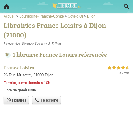
Accueil
>
Bourgogne-Franche-Comté
>
Côte-d'Or
>
Dijon
Librairies France Loisirs à Dijon
(21000)
Listes des France Loisirs à Dijon.
1 librairie France Loisirs référencée
France Loisirs
4,5 étoiles sur 5
36 avis
26 Rue Musette, 21000 Dijon
Fermée, ouvre demain à 10h
Librairie généraliste
Horaires
Téléphone