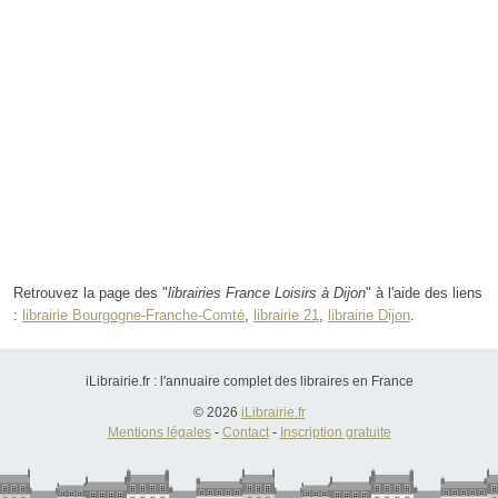
Retrouvez la page des "
librairies France Loisirs à Dijon
" à l'aide des liens
:
librairie Bourgogne-Franche-Comté
,
librairie 21
,
librairie Dijon
.
iLibrairie.fr : l'annuaire complet des libraires en France
© 2026
iLibrairie.fr
Mentions légales
-
Contact
-
Inscription gratuite