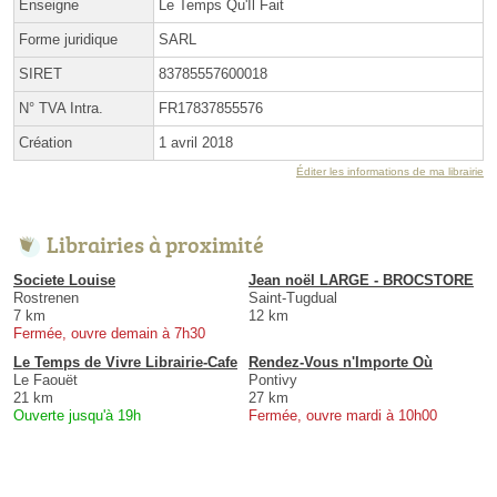
Enseigne
Le Temps Qu'Il Fait
Forme juridique
SARL
SIRET
83785557600018
N° TVA Intra.
FR17837855576
Création
1 avril 2018
Éditer les informations de ma librairie
Librairies à proximité
Societe Louise
Jean noël LARGE - BROCSTORE
Rostrenen
Saint-Tugdual
7 km
12 km
Fermée, ouvre demain à 7h30
Le Temps de Vivre Librairie-Cafe
Rendez-Vous n'Importe Où
Le Faouët
Pontivy
21 km
27 km
Ouverte jusqu'à 19h
Fermée, ouvre mardi à 10h00