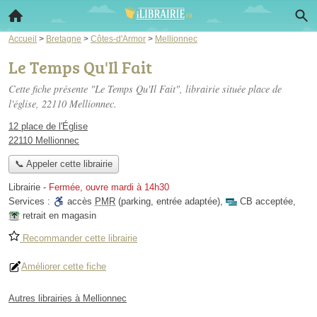
Accueil
>
Bretagne
>
Côtes-d'Armor
>
Mellionnec
Le Temps Qu'Il Fait
Cette fiche présente "Le Temps Qu'Il Fait", librairie située
place de
l'église
, 22110 Mellionnec.
12 place de l'Église
22110 Mellionnec
📞 Appeler cette librairie
Librairie
-
Fermée, ouvre mardi à 14h30
Services :
accès
PMR
(parking, entrée adaptée)
,
CB acceptée
,
retrait en magasin
Recommander cette librairie
Améliorer cette fiche
Autres librairies à Mellionnec