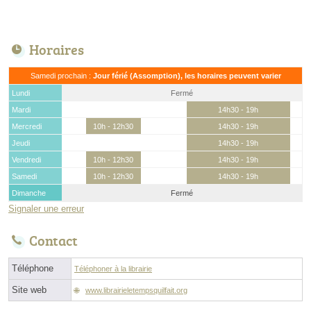
Horaires
Samedi prochain :
Jour férié (Assomption), les horaires peuvent varier
Lundi
Fermé
Mardi
14h30 - 19h
Mercredi
10h - 12h30
14h30 - 19h
Jeudi
14h30 - 19h
Vendredi
10h - 12h30
14h30 - 19h
Samedi
10h - 12h30
14h30 - 19h
Dimanche
Fermé
Signaler une erreur
Contact
Téléphone
Téléphoner à la librairie
Site web
www.librairieletempsquilfait.org