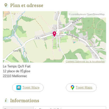
Plan et adresse
© contributeurs OpenStreetMap
Corriger l’adresse ou la localisation
Le Temps Qu'Il Fait
12 place de l'Église
22110 Mellionnec
Trajet Waze
Trajet Maps
Informations