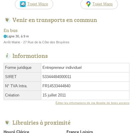
Trajet Waze
Trajet Maps
Venir en transports en commun
En bus
Ligne 30, à 9 m
Arrêt Mairie - 27 Rue de la Côte des Bruyères
Informations
Forme juridique
Entrepreneur individuel
SIRET
53344484000011
N° TVA Intra.
FR14533444840
Création
15 juillet 2011
Éditer les informations de ma librairie de livres anciens
Librairies à proximité
Houzé Clérice
France Loisirs