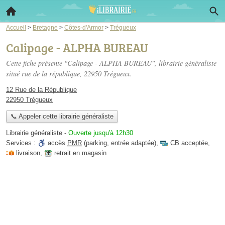
Accueil
>
Bretagne
>
Côtes-d'Armor
>
Trégueux
Calipage - ALPHA BUREAU
Cette fiche présente "Calipage - ALPHA BUREAU", librairie généraliste
situé
rue de la république
, 22950 Trégueux.
12 Rue de la République
22950 Trégueux
📞 Appeler cette librairie généraliste
Librairie généraliste
-
Ouverte jusqu'à 12h30
Services :
accès
PMR
(parking, entrée adaptée)
,
CB acceptée
,
livraison
,
retrait en magasin