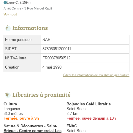
Ligne C, à 159 m
Arrêt Centre - 3 Rue Marcel Rault
Voir tout
Informations
Forme juridique
SARL
SIRET
37805051200011
N° TVA Intra.
FR00378050512
Création
4 mai 1990
Éditer les informations de ma librairie généraliste
Librairies à proximité
Cultura
Bojangles Café Librairie
Langueux
Saint-Brieuc
810 mètres
2.7 km
Fermée, ouvre à 9h
Fermée, ouvre demain à 10h
Nature & Découvertes - Saint-
FNAC
Brieuc - Centre commercial Les
Saint-Brieuc