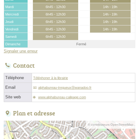
Mardi
6h45 - 12h30
14h - 19h
Mercredi
6h45 - 12h30
14h - 19h
Jeudi
6h45 - 12h30
14h - 19h
Vendredi
6h45 - 12h30
14h - 19h
Samedi
6h45 - 12h30
Dimanche
Fermé
Signaler une erreur
Contact
Téléphone
Téléphoner à la librairie
Email
alphabureau-tregueuxⓐwanadoo.fr
Site web
www.alphabureau-calipage.com
Plan et adresse
© contributeurs OpenStreetMap