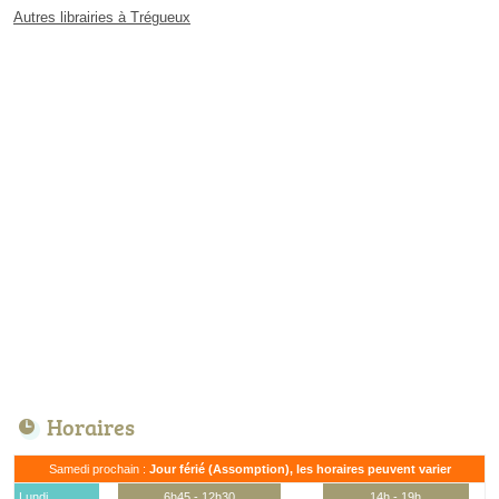
Autres librairies à Trégueux
Horaires
Samedi prochain :
Jour férié (Assomption), les horaires peuvent varier
Lundi
6h45 - 12h30
14h - 19h