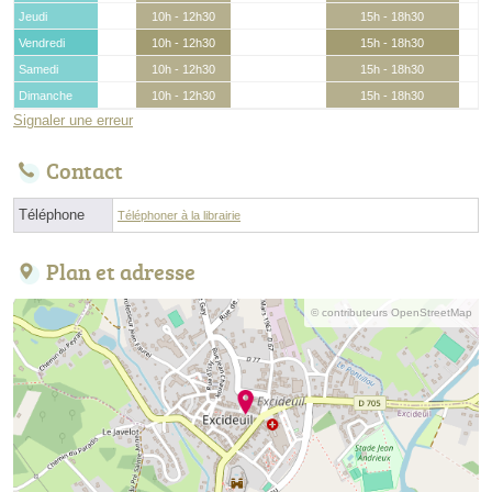
Jeudi
10h - 12h30
15h - 18h30
Vendredi
10h - 12h30
15h - 18h30
Samedi
10h - 12h30
15h - 18h30
Dimanche
10h - 12h30
15h - 18h30
Signaler une erreur
Contact
Téléphone
Téléphoner à la librairie
Plan et adresse
© contributeurs OpenStreetMap