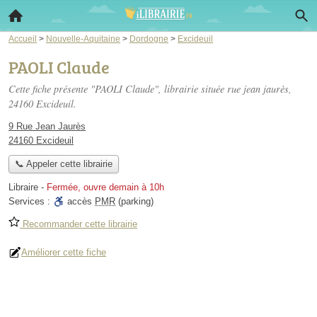
Accueil
>
Nouvelle-Aquitaine
>
Dordogne
>
Excideuil
PAOLI Claude
Cette fiche présente "PAOLI Claude", librairie située
rue jean jaurès
,
24160 Excideuil.
9 Rue Jean Jaurès
24160 Excideuil
📞 Appeler cette librairie
Libraire
-
Fermée, ouvre demain à 10h
Services :
accès
PMR
(parking)
Recommander cette librairie
Améliorer cette fiche