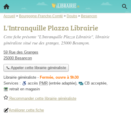
Accueil
>
Bourgogne-Franche-Comté
>
Doubs
>
Besançon
L'Intranquille Plazza Librairie
Cette fiche présente "L'Intranquille Plazza Librairie", librairie
généraliste situé
rue des granges
, 25000 Besançon.
59 Rue des Granges
25000 Besançon
📞 Appeler cette librairie généraliste
Librairie généraliste
-
Fermée, ouvre à 9h30
Services :
accès
PMR
(entrée adaptée)
,
CB acceptée
,
retrait en magasin
Recommander cette librairie généraliste
Améliorer cette fiche