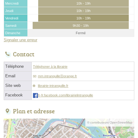
Mercredi
10h - 19h
Jeudi
10h - 19h
Vendredi
10h - 19h
Samedi
9h30 - 19h
Dimanche
Fermé
Signaler une erreur
Contact
Téléphone
Téléphoner à la librairie
Email
mm.intranquilleⓐorange.fr
Site web
librairie-intranquille.fr
Facebook
fr-fr.facebook.com/librairielintranquille
Plan et adresse
© contributeurs OpenStreetMap