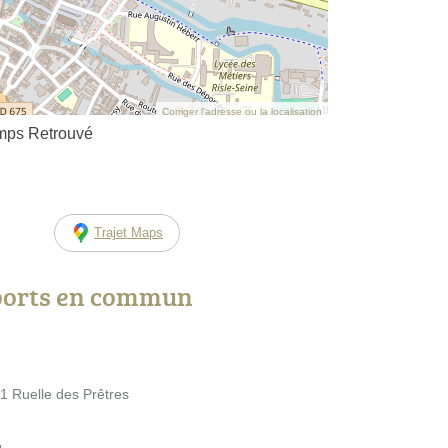
Corriger l’adresse ou la localisation
mps Retrouvé
Trajet Maps
ports en commun
1 Ruelle des Prêtres