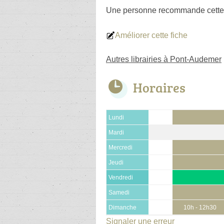
Une personne
recommande
cette
Améliorer cette fiche
Autres librairies à Pont-Audemer
Horaires
Lundi
Mardi
Mercredi
Jeudi
Vendredi
Samedi
Dimanche
10h - 12h30
Signaler une erreur