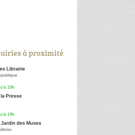
rairies à proximité
les Librairie
épublique
qu'à 19h
la Presse
qu'à 19h
le Jardin des Muses
hâteau