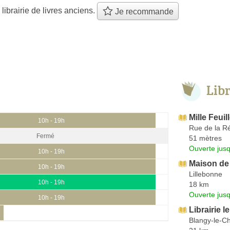
 librairie de livres anciens.
Je recommande
Lib
Mille Feuil
10h - 19h
Rue de la R
Fermé
51 mètres
Ouverte jus
10h - 19h
Maison de 
10h - 19h
Lillebonne
10h - 19h
18 km
Ouverte jus
10h - 19h
Librairie 
Blangy-le-C