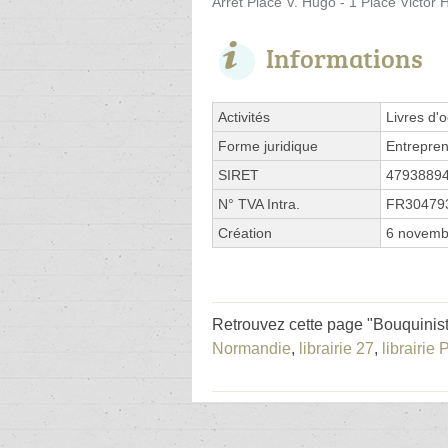
Arrêt Place V. Hugo - 1 Place Victor
Informations
Activités
Livres d'
Forme juridique
Entrepren
SIRET
4793889
N° TVA Intra.
FR30479
Création
6 novemb
Retrouvez cette page "Bouquinis
Normandie
,
librairie 27
,
librairie