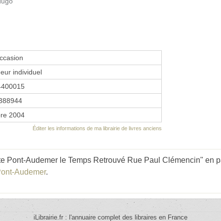
 Hugo
occasion
eur individuel
4400015
388944
re 2004
Éditer les informations de ma librairie de livres anciens
te Pont-Audemer le Temps Retrouvé Rue Paul Clémencin" en par
 Pont-Audemer
.
iLibrairie.fr : l'annuaire complet des libraires en France