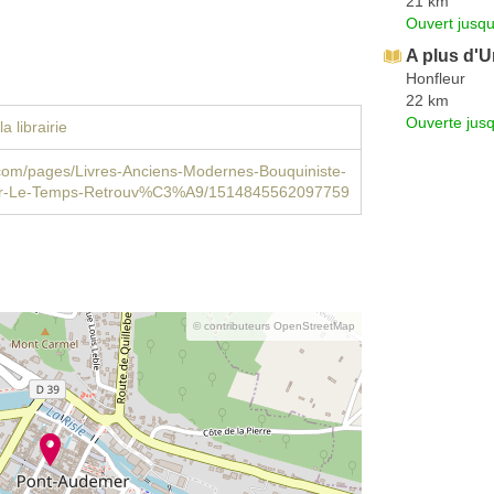
21 km
Ouvert jusqu
A plus d'Un
Honfleur
22 km
Ouverte jus
a librairie
com/pages/Livres-Anciens-Modernes-Bouquiniste-
r-Le-Temps-Retrouv%C3%A9/1514845562097759
© contributeurs OpenStreetMap