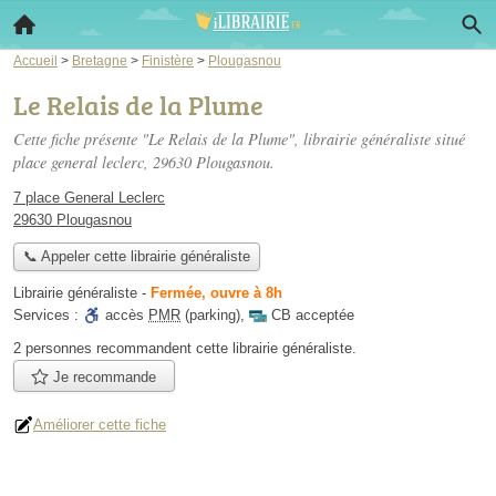
Accueil
>
Bretagne
>
Finistère
>
Plougasnou
Le Relais de la Plume
Cette fiche présente "Le Relais de la Plume", librairie généraliste situé
place general leclerc
, 29630 Plougasnou.
7 place General Leclerc
29630 Plougasnou
📞 Appeler cette librairie généraliste
Librairie généraliste
-
Fermée, ouvre à 8h
Services :
accès
PMR
(parking)
,
CB acceptée
2 personnes
recommandent
cette librairie généraliste.
Je recommande
Améliorer cette fiche