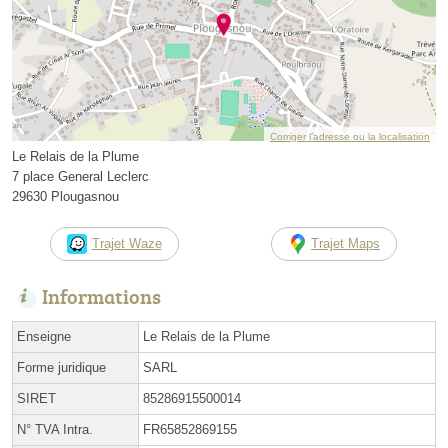
Corriger l’adresse ou la localisation
Le Relais de la Plume
7 place General Leclerc
29630 Plougasnou
Trajet Waze
Trajet Maps
Informations
Enseigne
Le Relais de la Plume
Forme juridique
SARL
SIRET
85286915500014
N° TVA Intra.
FR65852869155