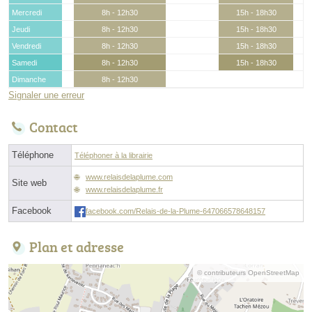
Mercredi
8h - 12h30
15h - 18h30
Jeudi
8h - 12h30
15h - 18h30
Vendredi
8h - 12h30
15h - 18h30
Samedi
8h - 12h30
15h - 18h30
Dimanche
8h - 12h30
Signaler une erreur
Contact
Téléphone
Téléphoner à la librairie
www.relaisdelaplume.com
Site web
www.relaisdelaplume.fr
Facebook
facebook.com/Relais-de-la-Plume-647066578648157
Plan et adresse
© contributeurs OpenStreetMap