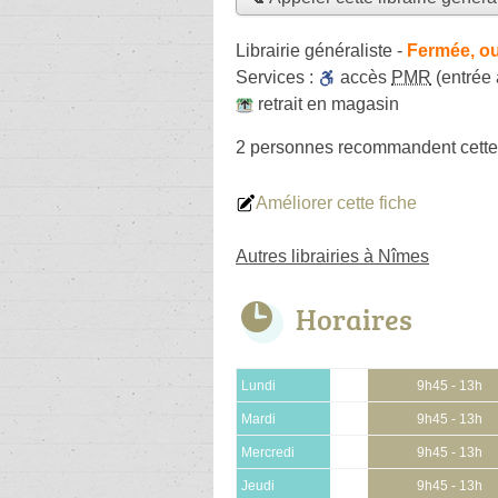
Librairie généraliste
-
Fermée, ou
Services :
accès
PMR
(entrée
retrait en magasin
2 personnes
recommandent
cette
Améliorer cette fiche
Autres librairies à Nîmes
Horaires
Lundi
9h45 - 13h
Mardi
9h45 - 13h
Mercredi
9h45 - 13h
Jeudi
9h45 - 13h