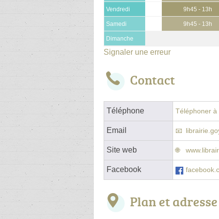
Vendredi
9h45 - 13h
Samedi
9h45 - 13h
Dimanche
Signaler une erreur
Contact
Téléphone
Téléphoner à l
Email
librairie.g
Site web
www.librai
Facebook
facebook.
Plan et adresse