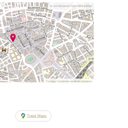
© contributeurs OpenStreetMap
Corriger l’adresse ou la localisation
Trajet Maps