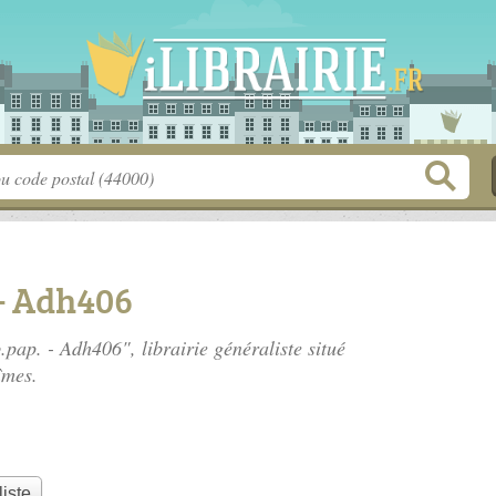
 - Adh406
.pap. - Adh406", librairie généraliste situé
îmes.
liste