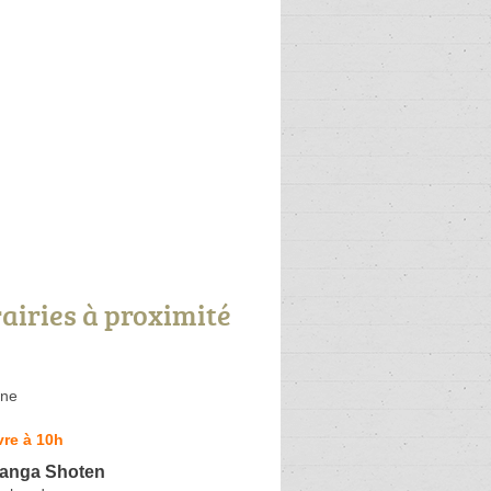
rairies à proximité
ine
re à 10h
Manga Shoten