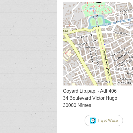
Goyard Lib.pap. - Adh406
34 Boulevard Victor Hugo
30000 Nîmes
Trajet Waze