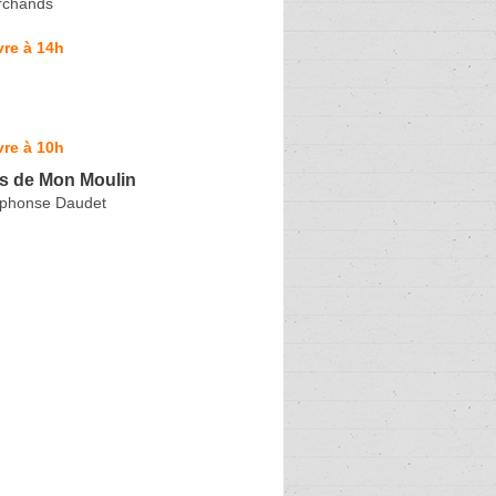
rchands
re à 14h
re à 10h
es de Mon Moulin
lphonse Daudet