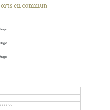
ports en commun
 Hugo
 Hugo
 Hugo
2800022