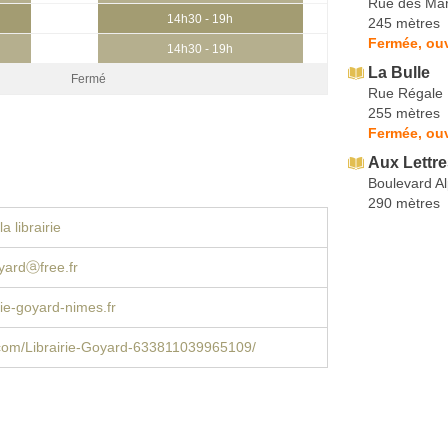
Rue des Ma
14h30 - 19h
245 mètres
Fermée, ouv
14h30 - 19h
La Bulle
Fermé
Rue Régale
255 mètres
Fermée, ouv
Aux Lettr
Boulevard A
290 mètres
a librairie
oyardⓐfree.fr
rie-goyard-nimes.fr
com/Librairie-Goyard-633811039965109/