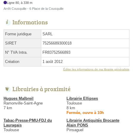
Ligne 80, à 338 m
Arrêt Cousquille - 6 Place de la Cousquille
Informations
Forme juridique
SARL
SIRET
75256689300018
N° TVA Intra.
FR83752566893
Création
1 août 2012
Éditer les informations de ma librairie généraliste
Librairies à proximité
Hugues Malbreil
Librairie Ellipses
Ramonville-Saint-Agne
Toulouse
7 km
8 km
Fermée, ouvre à 10h
Tabac-Presse-PMU-FDJ du
Librairie Antiquités Brocante
Lauragais
Alain PONS
Toulouse
Pinsaguel