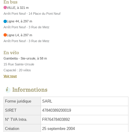
En bus
VILLE, à 321 m
Arrêt Pont Neuf - 14 Place du Pont Neuf
Ligne 44, à 297 m
Arrêt Pont Neuf - 3 Rue de Metz
Ligne L4, à 297 m
Arrêt Pont Neuf - 3 Rue de Metz
En vélo
Gambetta - Ste-ursule, à 58 m
15 Rue Sainte-Ursule
Capacité : 20 vélos
Voir tout
Informations
Forme juridique
SARL
SIRET
47840389200019
N° TVA Intra.
FR76478403892
Création
25 septembre 2004