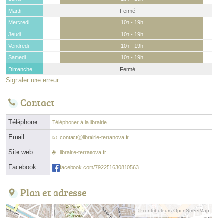
Mardi
Fermé
Mercredi
10h - 19h
Jeudi
10h - 19h
Vendredi
10h - 19h
Samedi
10h - 19h
Dimanche
Fermé
Signaler une erreur
Contact
Téléphone
Téléphoner à la librairie
Email
contactⓐlibrairie-terranova.fr
Site web
librairie-terranova.fr
Facebook
facebook.com/792251630810563
Plan et adresse
© contributeurs OpenStreetMap