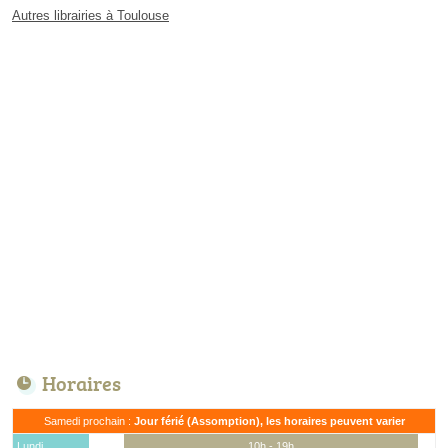
Autres librairies à Toulouse
Horaires
Samedi prochain :
Jour férié (Assomption), les horaires peuvent varier
Lundi
10h - 19h