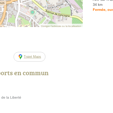
34 km
Fermée, ouv
Corriger l’adresse ou la localisation
Trajet Maps
ports en commun
 de la Liberté