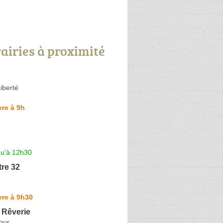
rairies à proximité
Liberté
re à 9h
qu'à 12h30
tre 32
vre à 9h30
a Rêverie
dour