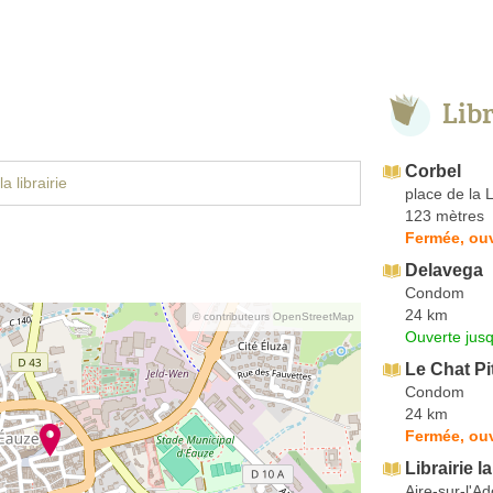
Lib
Corbel
a librairie
place de la 
123 mètres
Fermée, ouv
Delavega
Condom
24 km
© contributeurs OpenStreetMap
Ouverte jus
Le Chat Pi
Condom
24 km
Fermée, ou
Librairie l
Aire-sur-l'A