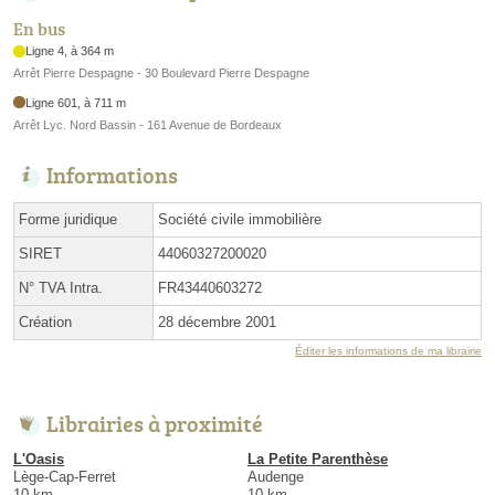
En bus
Ligne 4, à 364 m
Arrêt Pierre Despagne - 30 Boulevard Pierre Despagne
Ligne 601, à 711 m
Arrêt Lyc. Nord Bassin - 161 Avenue de Bordeaux
Informations
Forme juridique
Société civile immobilière
SIRET
44060327200020
N° TVA Intra.
FR43440603272
Création
28 décembre 2001
Éditer les informations de ma librairie
Librairies à proximité
L'Oasis
La Petite Parenthèse
Lège-Cap-Ferret
Audenge
10 km
10 km