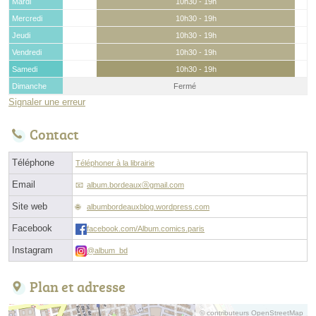
Mardi
10h30 - 19h
Mercredi
10h30 - 19h
Jeudi
10h30 - 19h
Vendredi
10h30 - 19h
Samedi
10h30 - 19h
Dimanche
Fermé
Signaler une erreur
Contact
Téléphone
Téléphoner à la librairie
Email
album.bordeauxⓐgmail.com
Site web
albumbordeauxblog.wordpress.com
Facebook
facebook.com/Album.comics.paris
Instagram
@album_bd
Plan et adresse
© contributeurs OpenStreetMap