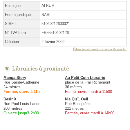
Enseigne
ALBUM
Forme juridique
SARL
SIRET
51040212600021
N° TVA Intra.
FR86510402126
Création
2 février 2009
Éditer les informations de ma librairie bd
Librairies à proximité
Manga Story
Au Petit Coin Librairie
Rue Sainte-Catherine
place de la Frm Richemont
24 mètres
36 mètres
Fermée, ouvre à 11h
Fermé, ouvre mardi à 11h00
Desir X
N'a Qu'1 Oeil
Rue Paul Louis Lande
Rue Bouquière
208 mètres
221 mètres
Ouverte jusqu'à 2h30
Fermée, ouvre mardi à 14h00