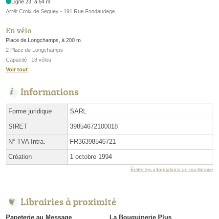
Ligne 23, à 54 m
Arrêt Croix de Seguey - 191 Rue Fondaudege
En vélo
Place de Longchamps, à 200 m
2 Place de Longchamps
Capacité : 18 vélos
Voir tout
Informations
Forme juridique
SARL
SIRET
39854672100018
N° TVA Intra.
FR36398546721
Création
1 octobre 1994
Éditer les informations de ma librairie
Librairies à proximité
Papeterie au Message
La Bouquinerie Plus