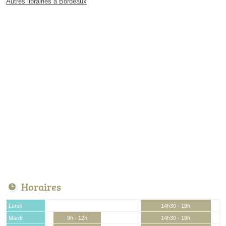
Autres librairies à Bordeaux
Horaires
Lundi
14h30 - 19h
Mardi
9h - 12h
14h30 - 19h