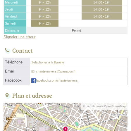
Mercredi
9h - 12h
14h30 - 19h
Jeudi
9h - 12h
14h30 - 19h
Vendredi
9h - 12h
14h30 - 19h
Samedi
9h - 12h
Dimanche
Fermé
Signaler une erreur
Contact
Téléphone
Téléphoner à la librairie
Email
chanteluniversⓐwanadoo.fr
Facebook
facebook.com/chantelunivers
Plan et adresse
© contributeurs OpenStreetMap