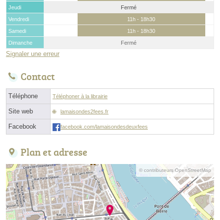
Jeudi
Fermé
Vendredi
11h - 18h30
Samedi
11h - 18h30
Dimanche
Fermé
Signaler une erreur
Contact
Téléphone
Téléphoner à la librairie
Site web
lamaisondes2fees.fr
Facebook
facebook.com/lamaisondesdeuxfees
Plan et adresse
© contributeurs OpenStreetMap