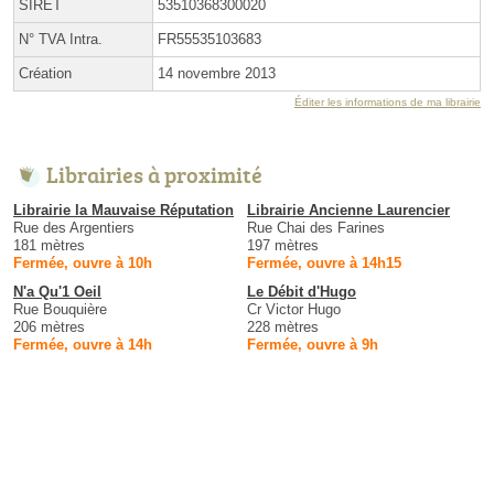
SIRET
53510368300020
N° TVA Intra.
FR55535103683
Création
14 novembre 2013
Éditer les informations de ma librairie
Librairies à proximité
Librairie la Mauvaise Réputation
Librairie Ancienne Laurencier
Rue des Argentiers
Rue Chai des Farines
181 mètres
197 mètres
Fermée, ouvre à 10h
Fermée, ouvre à 14h15
N'a Qu'1 Oeil
Le Débit d'Hugo
Rue Bouquière
Cr Victor Hugo
206 mètres
228 mètres
Fermée, ouvre à 14h
Fermée, ouvre à 9h