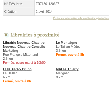
N° TVA Intra.
FR71801120627
Création
2 avril 2014
Éditer les informations de ma librairie généraliste
Librairies à proximité
Librairie Nouveau Chapitre -
Le Montaigne
Nouveau Chapitre Conseils
Le Taillan-Médoc
Marketing
3.5 km
Rue François Mitterrand
Fermé, ouvre à 8h
2.5 km
Fermée, ouvre mardi à 10h00
COUTURAS Bruno
MACIA Thierry
Le Haillan
Mérignac
6 km
9 km
Fermé, ouvre à 8h