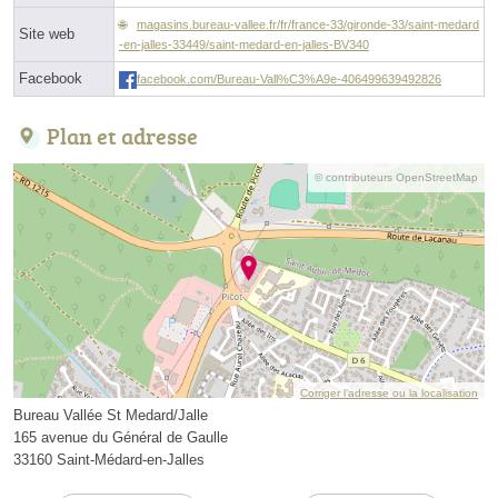
magasins.bureau-vallee.fr/fr/france-33/gironde-33/saint-medard
Site web
-en-jalles-33449/saint-medard-en-jalles-BV340
Facebook
facebook.com/Bureau-Vall%C3%A9e-406499639492826
Plan et adresse
© contributeurs OpenStreetMap
Corriger l’adresse ou la localisation
Bureau Vallée St Medard/Jalle
165 avenue du Général de Gaulle
33160 Saint-Médard-en-Jalles