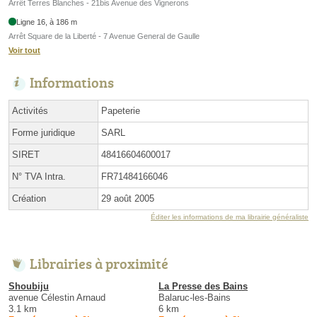
Arrêt Terres Blanches - 21bis Avenue des Vignerons
Ligne 16, à 186 m
Arrêt Square de la Liberté - 7 Avenue General de Gaulle
Voir tout
Informations
Activités
Papeterie
Forme juridique
SARL
SIRET
48416604600017
N° TVA Intra.
FR71484166046
Création
29 août 2005
Éditer les informations de ma librairie généraliste
Librairies à proximité
Shoubiju
La Presse des Bains
avenue Célestin Arnaud
Balaruc-les-Bains
3.1 km
6 km