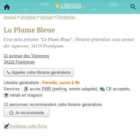
Accueil
>
Occitanie
>
Hérault
>
Frontignan
La Plume Bleue
Cette fiche présente "La Plume Bleue", librairie généraliste situé
avenue
des vignerons
, 34110 Frontignan.
11 avenue des Vignerons
34110 Frontignan
📞 Appeler cette librairie généraliste
Librairie généraliste
-
Fermée, ouvre à 9h
Services :
accès
PMR
(parking, entrée adaptée)
,
CB acceptée
,
retrait en magasin
12 personnes
recommandent
cette librairie généraliste.
Je recommande
Améliorer cette fiche