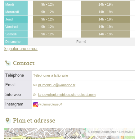
Mardi
9h - 12h
14h - 19h
Mercredi
9h - 12h
14h - 19h
Jeudi
9h - 12h
14h - 19h
Vendredi
9h - 12h
14h - 19h
Samedi
9h - 12h
14h - 19h
Dimanche
Fermé
Signaler une erreur
Contact
Téléphone
Téléphoner à la librairie
Email
plumebleueⓐwanadoo.fr
Site web
lanouvelleplumebleue.site-solocal.com
Instagram
@plumebleue34
Plan et adresse
© contributeurs OpenStreetMap