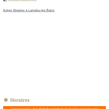
Autres librairies à Lamalou-les-Bains
Horaires
Samedi prochain :
Jour férié (Assomption), les horaires peuvent varier