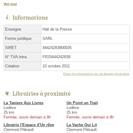
Voir tout
Informations
Enseigne
Hall de la Presse
Forme juridique
SARL
SIRET
44424283800035
N° TVA Intra.
FR33444242838
Création
10 octobre 2011
Éditer les informations de ma librairie généraliste
Librairies à proximité
La Taniere Aux Livres
Un Point un Trait
Lodève
Lodève
25 km
25 km
Fermée, ouvre demain à 9h
Fermée, ouvre demain à 9h
Librairie l'Espace d'Un rêve
La Vache Qui Lit
Clermont-l'Hérault
Clermont-l'Hérault