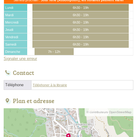
Lundi
6h30 - 19h
Mardi
6h30 - 19h
Mercredi
6h30 - 19h
Jeudi
6h30 - 19h
Vendredi
6h30 - 19h
Samedi
6h30 - 19h
Dimanche
7h - 12h
Signaler une erreur
Contact
Téléphone
Téléphoner à la librairie
Plan et adresse
© contributeurs OpenStreetMap