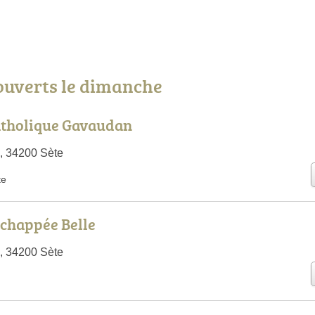
 ouverts le dimanche
atholique Gavaudan
, 34200 Sète
te
'Échappée Belle
, 34200 Sète