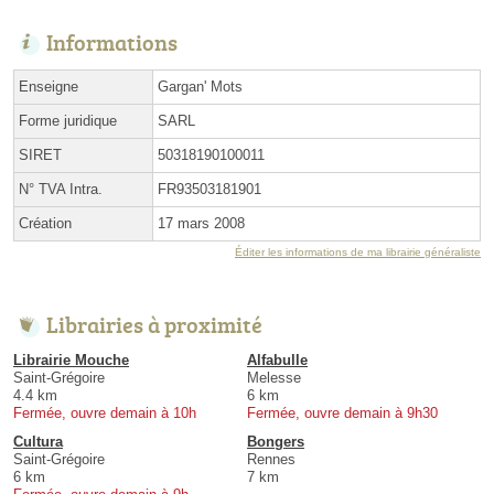
Informations
Enseigne
Gargan' Mots
Forme juridique
SARL
SIRET
50318190100011
N° TVA Intra.
FR93503181901
Création
17 mars 2008
Éditer les informations de ma librairie généraliste
Librairies à proximité
Librairie Mouche
Alfabulle
Saint-Grégoire
Melesse
4.4 km
6 km
Fermée, ouvre demain à 10h
Fermée, ouvre demain à 9h30
Cultura
Bongers
Saint-Grégoire
Rennes
6 km
7 km