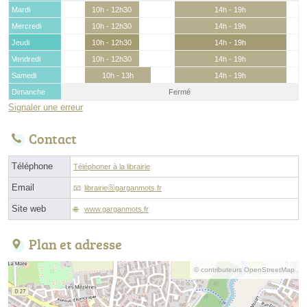
Mardi
10h - 12h30
14h - 19h
Mercredi
10h - 12h30
14h - 19h
Jeudi
10h - 12h30
14h - 19h
Vendredi
10h - 12h30
14h - 19h
Samedi
10h - 13h
14h - 19h
Dimanche
Fermé
Signaler une erreur
Contact
Téléphone
Téléphoner à la librairie
Email
librairieⓐgarganmots.fr
Site web
www.garganmots.fr
Plan et adresse
© contributeurs OpenStreetMap