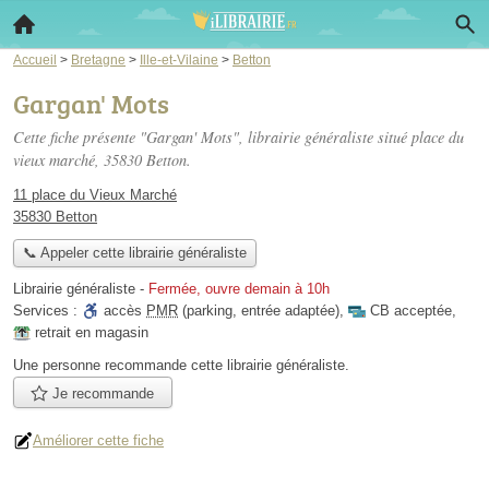
Accueil
>
Bretagne
>
Ille-et-Vilaine
>
Betton
Gargan' Mots
Cette fiche présente "Gargan' Mots", librairie généraliste situé
place du
vieux marché
, 35830 Betton.
11 place du Vieux Marché
35830 Betton
📞 Appeler cette librairie généraliste
Librairie généraliste
-
Fermée, ouvre demain à 10h
Services :
accès
PMR
(parking, entrée adaptée)
,
CB acceptée
,
retrait en magasin
Une personne
recommande
cette librairie généraliste.
Je recommande
Améliorer cette fiche