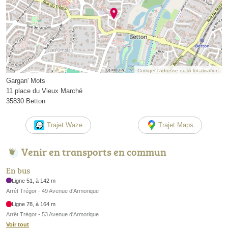
Corriger l’adresse ou la localisation
Gargan' Mots
11 place du Vieux Marché
35830 Betton
Trajet Waze
Trajet Maps
Venir en transports en commun
En bus
Ligne 51, à 142 m
Arrêt Trégor - 49 Avenue d'Armorique
Ligne 78, à 164 m
Arrêt Trégor - 53 Avenue d'Armorique
Voir tout