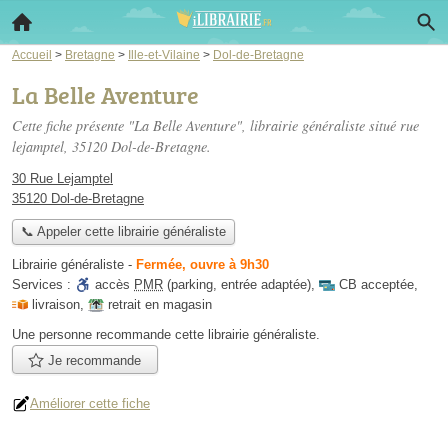
Accueil
>
Bretagne
>
Ille-et-Vilaine
>
Dol-de-Bretagne
La Belle Aventure
Cette fiche présente "La Belle Aventure", librairie généraliste situé
rue
lejamptel
, 35120 Dol-de-Bretagne.
30 Rue Lejamptel
35120 Dol-de-Bretagne
📞 Appeler cette librairie généraliste
Librairie généraliste
-
Fermée, ouvre à 9h30
Services :
accès
PMR
(parking, entrée adaptée)
,
CB acceptée
,
livraison
,
retrait en magasin
Une personne
recommande
cette librairie généraliste.
Je recommande
Améliorer cette fiche