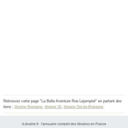
Retrouvez cette page "La Belle Aventure Rue Lejamptel" en partant des
liens :
librairie Bretagne
,
librairie 35
,
librairie Dol-de-Bretagne
.
iLibrairie.fr : l'annuaire complet des libraires en France