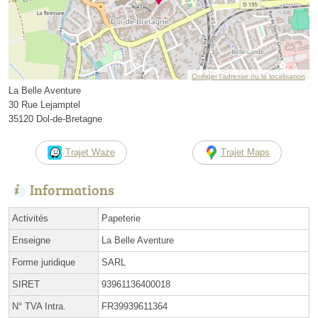
Corriger l’adresse ou la localisation
La Belle Aventure
30 Rue Lejamptel
35120 Dol-de-Bretagne
Trajet Waze
Trajet Maps
Informations
Activités
Papeterie
Enseigne
La Belle Aventure
Forme juridique
SARL
SIRET
93961136400018
N° TVA Intra.
FR39939611364