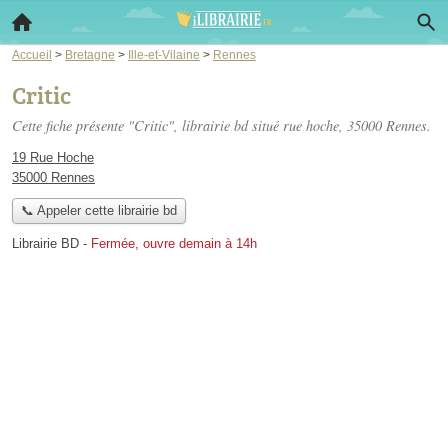
Accueil
>
Bretagne
>
Ille-et-Vilaine
>
Rennes
Critic
Cette fiche présente "Critic", librairie bd situé
rue hoche
, 35000 Rennes.
19 Rue Hoche
35000 Rennes
📞 Appeler cette librairie bd
Librairie BD
-
Fermée, ouvre demain à 14h