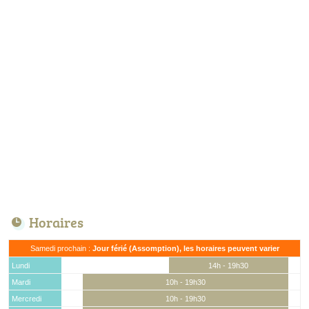
Horaires
Samedi prochain :
Jour férié (Assomption), les horaires peuvent varier
Lundi
14h - 19h30
Mardi
10h - 19h30
Mercredi
10h - 19h30