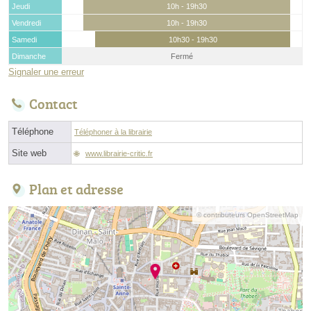
Jeudi
10h - 19h30
Vendredi
10h - 19h30
Samedi
10h30 - 19h30
Dimanche
Fermé
Signaler une erreur
Contact
Téléphone
Téléphoner à la librairie
Site web
www.librairie-critic.fr
Plan et adresse
© contributeurs OpenStreetMap