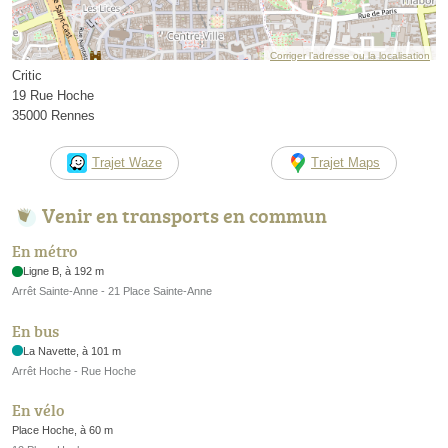
Corriger l’adresse ou la localisation
Critic
19 Rue Hoche
35000 Rennes
Trajet Waze
Trajet Maps
Venir en transports en commun
En métro
Ligne B, à 192 m
Arrêt Sainte-Anne - 21 Place Sainte-Anne
En bus
La Navette, à 101 m
Arrêt Hoche - Rue Hoche
En vélo
Place Hoche, à 60 m