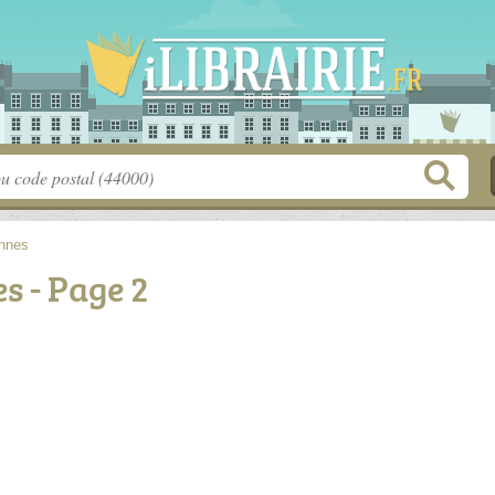
nnes
s - Page 2