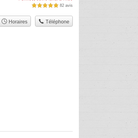
82 avis
5,0 étoiles sur 5
Horaires
Téléphone