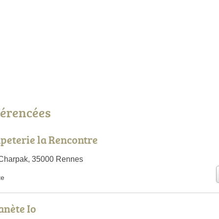
éférencées
apeterie la Rencontre
Charpak, 35000 Rennes
te
anète Io