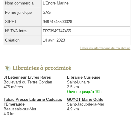
Nom commercial
L'Encre Marine
Forme juridique
SAS
SIRET
94974745500028
N° TVA Intra.
FR73949747455
Création
14 avril 2023
Éditer les informations de ma librairie
Librairies à proximité
Jf Letenneur Livres Rares
Librairie Curieuse
Boulevard du Tertre Gondan
Saint-Lunaire
475 mètres
2.5 km
Ouverte jusqu'à 19h
Tabac Presse Librairie Cadeaux
GUYOT Marie Odile
l'Emeraude
Saint-Jacut-de-la-Mer
Beaussais-sur-Mer
4.9 km
4.3 km