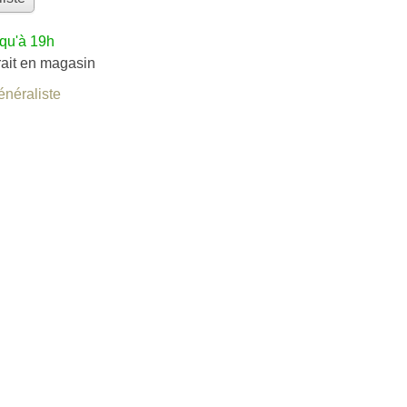
squ'à 19h
rait en magasin
énéraliste