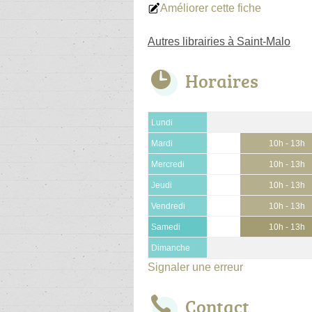
Améliorer cette fiche
Autres librairies à Saint-Malo
Horaires
Lundi
Mardi
10h - 13h
Mercredi
10h - 13h
Jeudi
10h - 13h
Vendredi
10h - 13h
Samedi
10h - 13h
Dimanche
Signaler une erreur
Contact