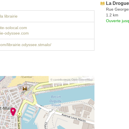
La Drogue
Rue George
1.2 km
a librairie
Ouverte jus
ite-solocal.com
rie-odyssee.com
om/librairie.odyssee.stmalo/
© contributeurs OpenStreetMap