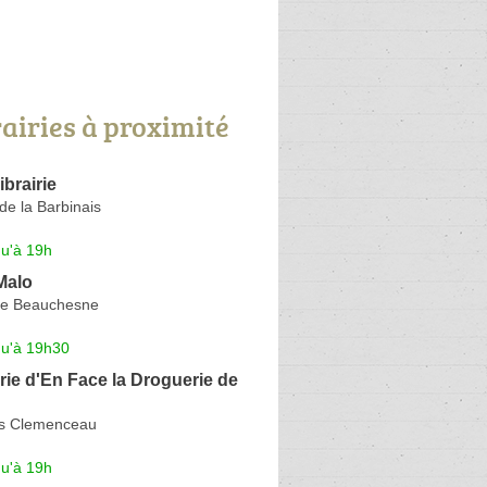
rairies à proximité
ibrairie
e la Barbinais
qu'à 19h
Malo
de Beauchesne
qu'à 19h30
ie d'En Face la Droguerie de
s Clemenceau
qu'à 19h