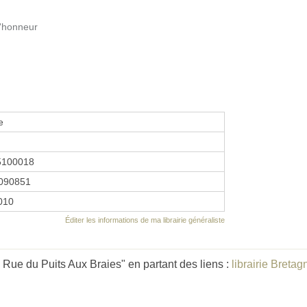
d'honneur
e
5100018
090851
2010
Éditer les informations de ma librairie généraliste
Rue du Puits Aux Braies" en partant des liens :
librairie Bretag