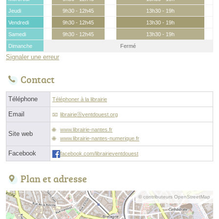
Jeudi
9h30 - 12h45
13h30 - 19h
Vendredi
9h30 - 12h45
13h30 - 19h
Samedi
9h30 - 12h45
13h30 - 19h
Dimanche
Fermé
Signaler une erreur
Contact
Téléphone
Téléphoner à la librairie
Email
librairieⓐventdouest.org
www.librairie-nantes.fr
Site web
www.librairie-nantes-numerique.fr
Facebook
facebook.com/librairieventdouest
Plan et adresse
© contributeurs OpenStreetMap