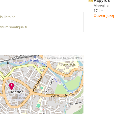
Papyrus
Marvejols
17 km
Ouvert jusq
a librairie
numismatique.fr
© contributeurs OpenStreetMap