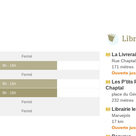
Lib
La Livrera
Fermé
Rue Chaptal
9h - 16h
171 mètres
Ouverte jus
Fermé
Les P'tits 
9h - 16h
Chaptal
9h - 16h
place du Gé
232 mètres
Fermé
Librairie l
Fermé
Marvejols
17 km
Ouverte jus