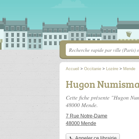
Accueil
>
Occitanie
>
Lozère
>
Mende
Hugon Numisma
Cette fiche présente "Hugon Num
48000 Mende.
7 Rue Notre-Dame
48000 Mende
📞 Appeler ce librairie