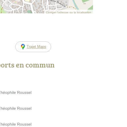
Corriger l’adresse ou la localisation
Trajet Maps
ports en commun
Théophile Roussel
Théophile Roussel
Théophile Roussel