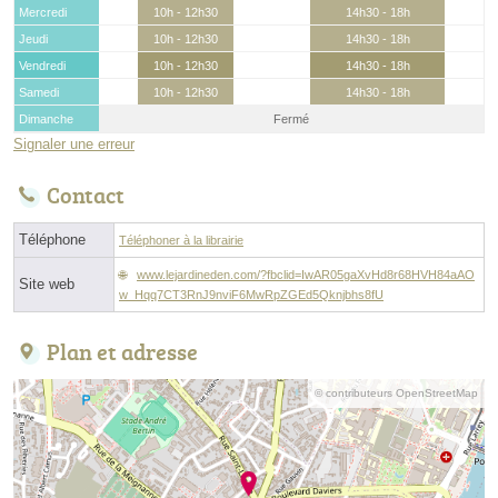
Mercredi
10h - 12h30
14h30 - 18h
Jeudi
10h - 12h30
14h30 - 18h
Vendredi
10h - 12h30
14h30 - 18h
Samedi
10h - 12h30
14h30 - 18h
Dimanche
Fermé
Signaler une erreur
Contact
Téléphone
Téléphoner à la librairie
www.lejardineden.com/?fbclid=IwAR05gaXvHd8r68HVH84aAO
Site web
w_Hqq7CT3RnJ9nviF6MwRpZGEd5Qknjbhs8fU
Plan et adresse
© contributeurs OpenStreetMap