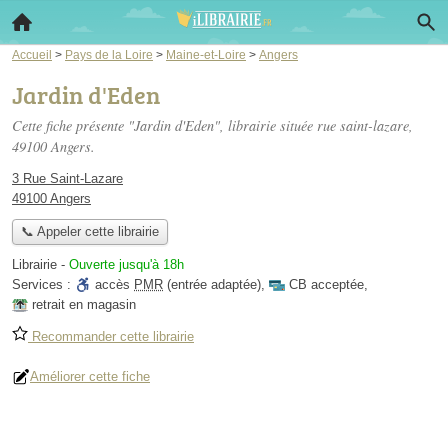
Accueil
>
Pays de la Loire
>
Maine-et-Loire
>
Angers
Jardin d'Eden
Cette fiche présente "Jardin d'Eden", librairie située
rue saint-lazare
,
49100 Angers.
3 Rue Saint-Lazare
49100 Angers
📞 Appeler cette librairie
Librairie
-
Ouverte jusqu'à 18h
Services :
accès
PMR
(entrée adaptée)
,
CB acceptée
,
retrait en magasin
Recommander cette librairie
Améliorer cette fiche