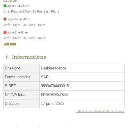
En bus
Ligne 1, à 131 m
Arrêt Puits de l'Aire - 91 Rue Saint Pierre
Ligne 6a, à 98 m
Arrêt Travot - 35 Place Travot
Ligne 2, à 98 m
Arrêt Travot - 35 Place Travot
Voir tout
Informations
Enseigne
L'Arborescence
Forme juridique
SARL
SIRET
98934784400015
N° TVA Intra.
FR05989347844
Création
17 juillet 2025
Éditer les informations de ma librairie