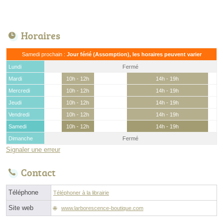
Horaires
Samedi prochain :
Jour férié (Assomption), les horaires peuvent varier
Lundi
Fermé
Mardi
10h - 12h
14h - 19h
Mercredi
10h - 12h
14h - 19h
Jeudi
10h - 12h
14h - 19h
Vendredi
10h - 12h
14h - 19h
Samedi
10h - 12h
14h - 19h
Dimanche
Fermé
Signaler une erreur
Contact
Téléphone
Téléphoner à la librairie
Site web
www.larborescence-boutique.com