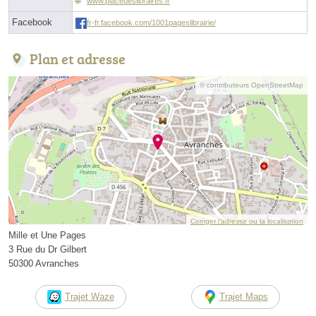
www.placedeslibraires.fr
Facebook
fr-fr.facebook.com/1001pageslibrairie/
Plan et adresse
© contributeurs OpenStreetMap
Corriger l’adresse ou la localisation
Mille et Une Pages
3 Rue du Dr Gilbert
50300 Avranches
Trajet Waze
Trajet Maps