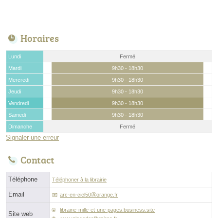
Horaires
Lundi
Fermé
Mardi
9h30 - 18h30
Mercredi
9h30 - 18h30
Jeudi
9h30 - 18h30
Vendredi
9h30 - 18h30
Samedi
9h30 - 18h30
Dimanche
Fermé
Signaler une erreur
Contact
Téléphone
Téléphoner à la librairie
Email
arc-en-ciel50ⓐorange.fr
librairie-mille-et-une-pages.business.site
Site web