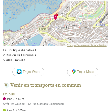
Corriger l’adresse ou la localisation
La Boutique d'Anatole F
2 Rue du Dr Letourneur
50400 Granville
Trajet Waze
Trajet Maps
Venir en transports en commun
En bus
Ligne 2, à 56 m
Arrêt Plat Gousset - 12 Rue Georges Clémenceau
Ligne 1, à 105 m