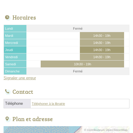
Horaires
Lundi
Fermé
Mardi
14h30 - 19h
Mercredi
14h30 - 19h
Jeudi
14h30 - 19h
Vendredi
14h30 - 19h
Samedi
10h30 - 19h
Dimanche
Fermé
Signaler une erreur
Contact
Téléphone
Téléphoner à la librairie
Plan et adresse
© contributeurs OpenStreetMap