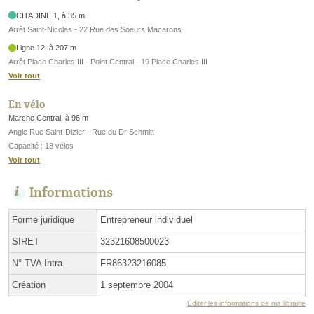
CITADINE 1, à 35 m
Arrêt Saint-Nicolas - 22 Rue des Soeurs Macarons
Ligne 12, à 207 m
Arrêt Place Charles III - Point Central - 19 Place Charles III
Voir tout
En vélo
Marche Central, à 96 m
Angle Rue Saint-Dizier - Rue du Dr Schmitt
Capacité : 18 vélos
Voir tout
Informations
Forme juridique
Entrepreneur individuel
SIRET
32321608500023
N° TVA Intra.
FR86323216085
Création
1 septembre 2004
Éditer les informations de ma librairie