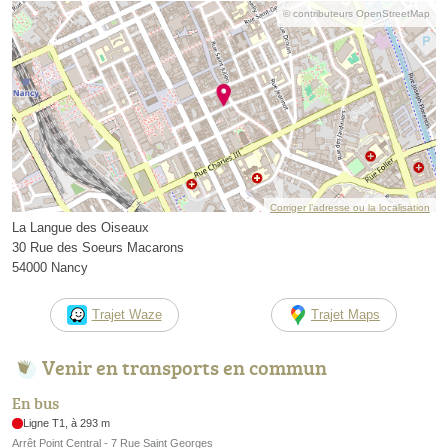
© contributeurs OpenStreetMap
Corriger l’adresse ou la localisation
La Langue des Oiseaux
30 Rue des Soeurs Macarons
54000 Nancy
Trajet Waze
Trajet Maps
Venir en transports en commun
En bus
Ligne T1, à 293 m
Arrêt Point Central - 7 Rue Saint Georges