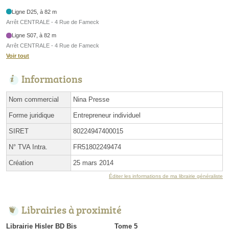
Ligne D25, à 82 m
Arrêt CENTRALE - 4 Rue de Fameck
Ligne S07, à 82 m
Arrêt CENTRALE - 4 Rue de Fameck
Voir tout
Informations
Nom commercial
Nina Presse
Forme juridique
Entrepreneur individuel
SIRET
80224947400015
N° TVA Intra.
FR51802249474
Création
25 mars 2014
Éditer les informations de ma librairie généraliste
Librairies à proximité
Librairie Hisler BD Bis
Tome 5