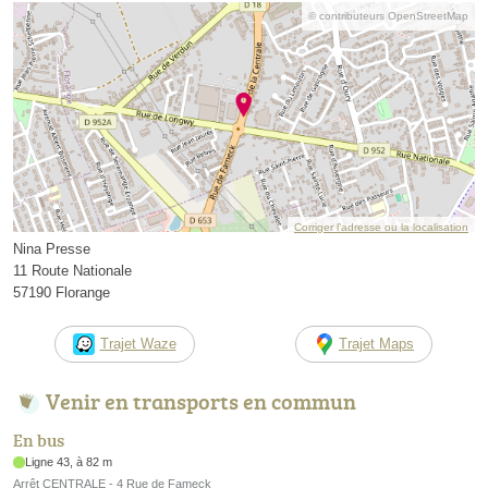
© contributeurs OpenStreetMap
Corriger l’adresse ou la localisation
Nina Presse
11 Route Nationale
57190 Florange
Trajet Waze
Trajet Maps
Venir en transports en commun
En bus
Ligne 43, à 82 m
Arrêt CENTRALE - 4 Rue de Fameck