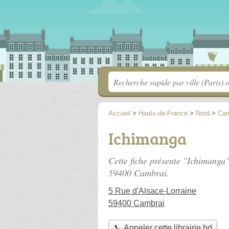
Accueil
>
Hauts-de-France
>
Nord
>
Cam
Ichimanga
Cette fiche présente "Ichimanga"
59400 Cambrai.
5 Rue d'Alsace-Lorraine
59400 Cambrai
📞 Appeler cette librairie bd