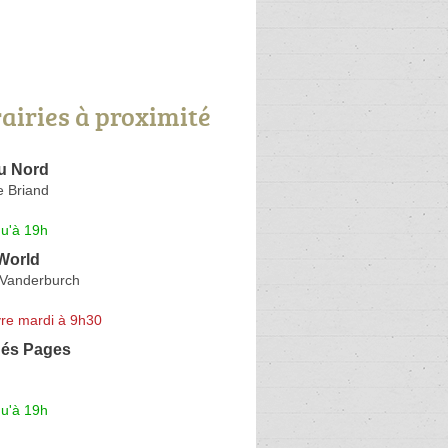
rairies à proximité
du Nord
e Briand
qu'à 19h
World
Vanderburch
re mardi à 9h30
és Pages
qu'à 19h