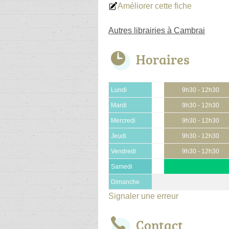
Améliorer cette fiche
Autres librairies à Cambrai
Horaires
Lundi
9h30 - 12h30
Mardi
9h30 - 12h30
Mercredi
9h30 - 12h30
Jeudi
9h30 - 12h30
Vendredi
9h30 - 12h30
Samedi
Dimanche
Signaler une erreur
Contact