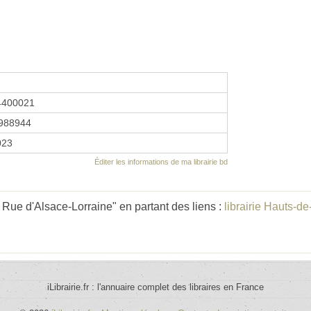
4400021
988944
023
Éditer les informations de ma librairie bd
Rue d'Alsace-Lorraine" en partant des liens :
librairie Hauts-d
iLibrairie.fr : l'annuaire complet des libraires en France